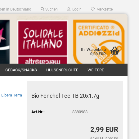
en in Deutschland
Suchen
Login
Merkzettel
Ihr Warenkorb
0,00 EUR
GEBÄCK/SNACKS
HÜLSENFRÜCHTE
WEITERE
Bio Fenchel Tee TB 20x1,7g
Libera Terra
Art.Nr.:
8880988
2,99 EUR
87,94 EUR pro kg