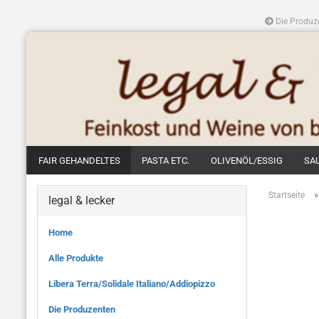
Die Produz
FAIR GEHANDELTES
PASTA ETC.
OLIVENÖL/ESSIG
SA
Startseite
legal & lecker
Home
Alle Produkte
Libera Terra/Solidale Italiano/Addiopizzo
Die Produzenten