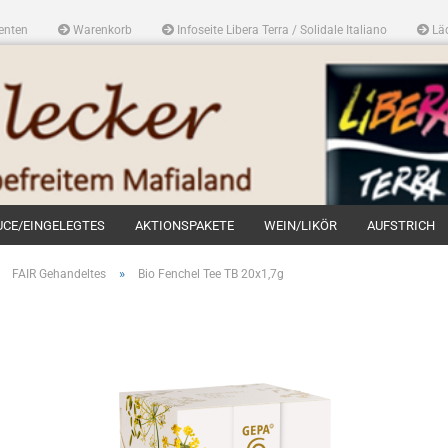
enten
Warenkorb
Infoseite Libera Terra / Solidale Italiano
Läd
UCE/EINGELEGTES
AKTIONSPAKETE
WEIN/LIKÖR
AUFSTRICH
»
»
FAIR Gehandeltes
Bio Fenchel Tee TB 20x1,7g