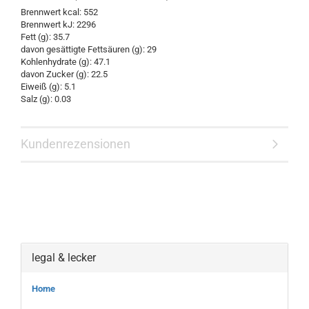
Brennwert kcal: 552
Brennwert kJ: 2296
Fett (g): 35.7
davon gesättigte Fettsäuren (g): 29
Kohlenhydrate (g): 47.1
davon Zucker (g): 22.5
Eiweiß (g): 5.1
Salz (g): 0.03
Kundenrezensionen
legal & lecker
Home