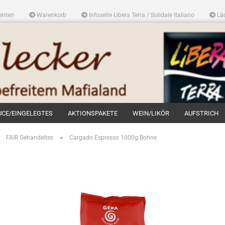
enten
Warenkorb
Infoseite Libera Terra / Solidale Italiano
Läd
UCE/EINGELEGTES
AKTIONSPAKETE
WEIN/LIKÖR
AUFSTRICH
»
»
FAIR Gehandeltes
Cargado Espresso 1000g Bohne