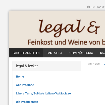
Die Produz
FAIR GEHANDELTES
PASTA ETC.
OLIVENÖL/ESSIG
SA
Startseite
legal & lecker
Home
Alle Produkte
Libera Terra/Solidale Italiano/Addiopizzo
Die Produzenten