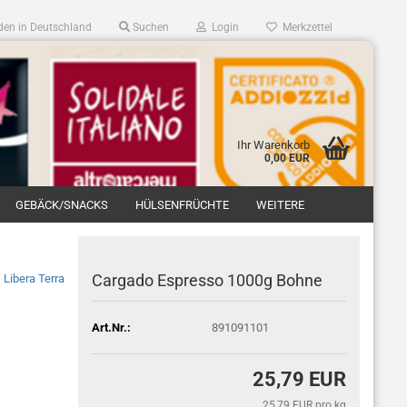
en in Deutschland
Suchen
Login
Merkzettel
Ihr Warenkorb
0,00 EUR
GEBÄCK/SNACKS
HÜLSENFRÜCHTE
WEITERE
Cargado Espresso 1000g Bohne
Libera Terra
Art.Nr.:
891091101
25,79 EUR
25,79 EUR pro kg