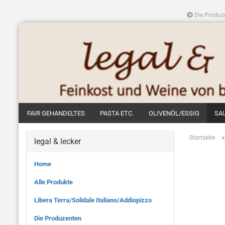
Die Produz
FAIR GEHANDELTES
PASTA ETC.
OLIVENÖL/ESSIG
SA
Startseite
legal & lecker
Home
Alle Produkte
Libera Terra/Solidale Italiano/Addiopizzo
Die Produzenten