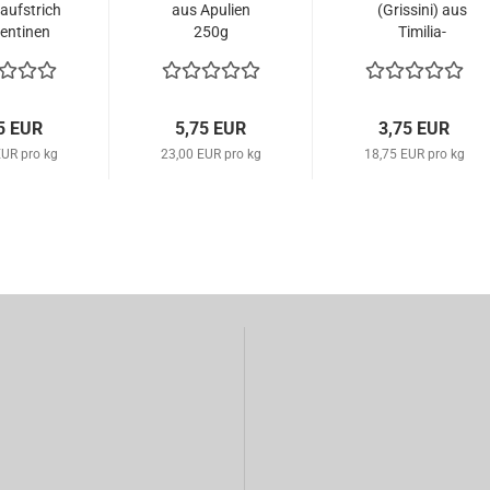
aufstrich
aus Apulien
(Grissini) aus
entinen
250g
Timilia-
Vollkornweizen,...
5 EUR
5,75 EUR
3,75 EUR
EUR pro kg
23,00 EUR pro kg
18,75 EUR pro kg