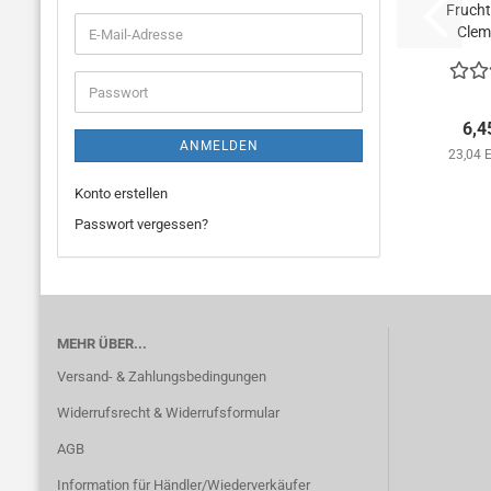
Frucht
Clem
E-
Mail-
Adresse
Passwort
6,4
ANMELDEN
23,04 
Konto erstellen
Passwort vergessen?
MEHR ÜBER...
Versand- & Zahlungsbedingungen
Widerrufsrecht & Widerrufsformular
AGB
Information für Händler/Wiederverkäufer