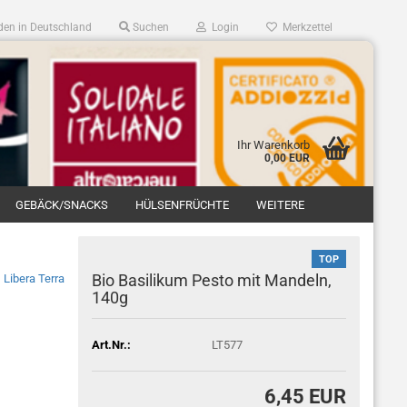
en in Deutschland
Suchen
Login
Merkzettel
Ihr Warenkorb
0,00 EUR
GEBÄCK/SNACKS
HÜLSENFRÜCHTE
WEITERE
TOP
Bio Basilikum Pesto mit Mandeln,
Libera Terra
140g
Art.Nr.:
LT577
6,45 EUR