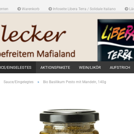
enten
Warenkorb
Infoseite Libera Terra / Solidale Italiano
Läd
UCE/EINGELEGTES
AKTIONSPAKETE
WEIN/LIKÖR
AUFSTRICH
»
»
Sauce/Eingelegtes
Bio Basilikum Pesto mit Mandeln, 140g