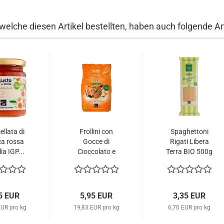
welche diesen Artikel bestellten, haben auch folgende Art
llata di
Frollini con
Spaghettoni
a rossa
Gocce di
Rigati Libera
lia IGP...
Cioccolato e
Terra BIO 500g
Arancia...
5 EUR
5,95 EUR
3,35 EUR
EUR pro kg
19,83 EUR pro kg
6,70 EUR pro kg