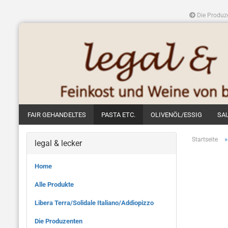
Die Produz
FAIR GEHANDELTES
PASTA ETC.
OLIVENÖL/ESSIG
SA
Startseite
legal & lecker
Home
Alle Produkte
Libera Terra/Solidale Italiano/Addiopizzo
Die Produzenten