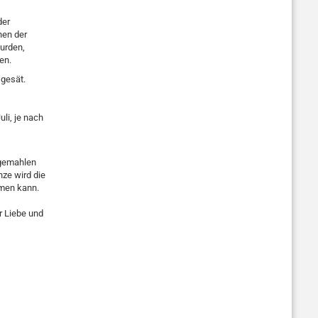
der
hen der
wurden,
en.
 gesät.
li, je nach
 gemahlen
ze wird die
hmen kann.
r Liebe und