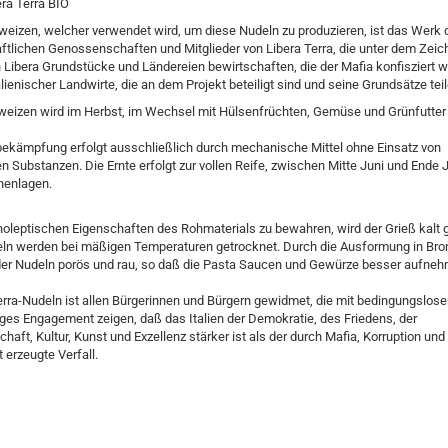
era Terra BIO
weizen, welcher verwendet wird, um diese Nudeln zu produzieren, ist das Werk 
ftlichen Genossenschaften und Mitglieder von Libera Terra, die unter dem Zeic
 Libera Grundstücke und Ländereien bewirtschaften, die der Mafia konfisziert 
lienischer Landwirte, die an dem Projekt beteiligt sind und seine Grundsätze teil
weizen wird im Herbst, im Wechsel mit Hülsenfrüchten, Gemüse und Grünfutter
bekämpfung erfolgt ausschließlich durch mechanische Mittel ohne Einsatz von
n Substanzen. Die Ernte erfolgt zur vollen Reife, zwischen Mitte Juni und Ende Ju
henlagen.
noleptischen Eigenschaften des Rohmaterials zu bewahren, wird der Grieß kalt
eln werden bei mäßigen Temperaturen getrocknet. Durch die Ausformung in Bron
der Nudeln porös und rau, so daß die Pasta Saucen und Gewürze besser aufne
erra-Nudeln ist allen Bürgerinnen und Bürgern gewidmet, die mit bedingungslose
tiges Engagement zeigen, daß das Italien der Demokratie, des Friedens, der
haft, Kultur, Kunst und Exzellenz stärker ist als der durch Mafia, Korruption und
 erzeugte Verfall.