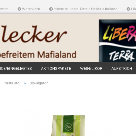
enten
Warenkorb
Infoseite Libera Terra / Solidale Italiano
Läd
UCE/EINGELEGTES
AKTIONSPAKETE
WEIN/LIKÖR
AUFSTRICH
»
»
Pasta etc.
Bio-Rigatoni