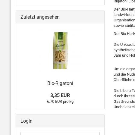
Rigatoni Lib
Der Bio-Hart
landwirtscha
Zuletzt angesehen
Organisation
sowie südita
Der Bio Hart
Die Unkraut
synthetische
Jahr und Hö
Um die orga
und die Nud
Oberfläche 
Bio-Rigatoni
Die Libera T
3,35 EUR
durch ihr tä
6,70 EUR pro kg
Gastfreundsc
Unehrlichkeit
Login