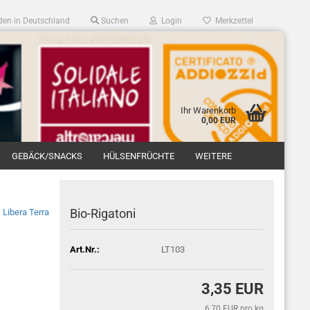
en in Deutschland
Suchen
Login
Merkzettel
Ihr Warenkorb
0,00 EUR
GEBÄCK/SNACKS
HÜLSENFRÜCHTE
WEITERE
Bio-Rigatoni
Libera Terra
Art.Nr.:
LT103
3,35 EUR
6,70 EUR pro kg