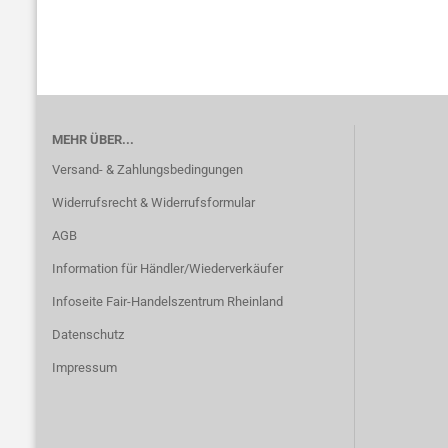
MEHR ÜBER...
Versand- & Zahlungsbedingungen
Widerrufsrecht & Widerrufsformular
AGB
Information für Händler/Wiederverkäufer
Infoseite Fair-Handelszentrum Rheinland
Datenschutz
Impressum