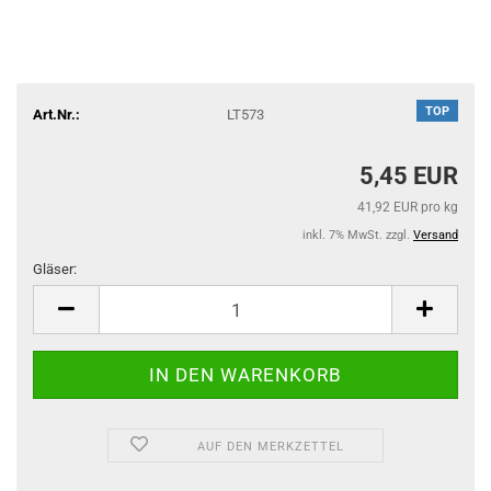
TOP
Art.Nr.:
LT573
5,45 EUR
41,92 EUR pro kg
inkl. 7% MwSt. zzgl.
Versand
Gläser:
Gläser
AUF DEN MERKZETTEL