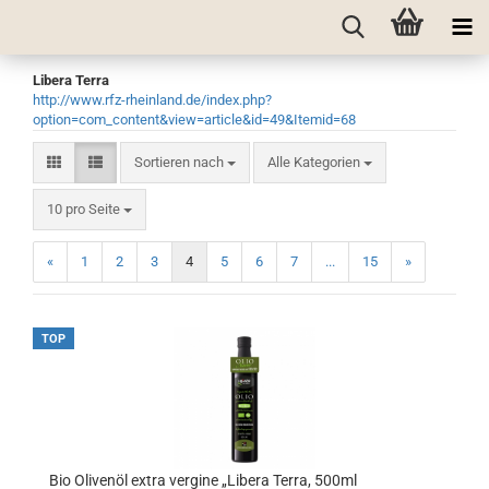
Libera Terra
http://www.rfz-rheinland.de/index.php?
option=com_content&view=article&id=49&Itemid=68
Sortieren nach
Sortieren nach
Alle Kategorien
pro Seite
10 pro Seite
«
1
2
3
4
5
6
7
...
15
»
TOP
Bio Olivenöl extra vergine „Libera Terra, 500ml