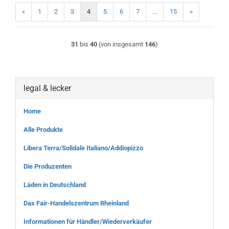
«
1
2
3
4
5
6
7
...
15
»
31
bis
40
(von insgesamt
146
)
legal & lecker
Home
Alle Produkte
Libera Terra/Solidale Italiano/Addiopizzo
Die Produzenten
Läden in Deutschland
Das Fair-Handelszentrum Rheinland
Informationen für Händler/Wiederverkäufer