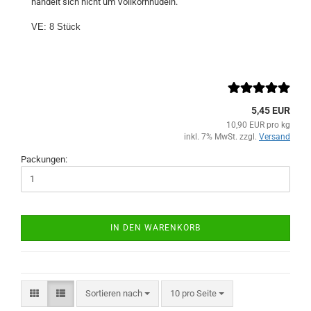
handelt sich nicht um Vollkornnudeln.
VE: 8 Stück
5,45 EUR
10,90 EUR pro kg
inkl. 7% MwSt. zzgl.
Versand
Packungen:
IN DEN WARENKORB
Sortieren nach
pro Seite
Sortieren nach
10 pro Seite